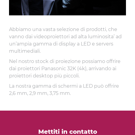
Abbiamo una vasta selezione di prodotti, che
vanno dai videoproiettori ad alta luminosita’ ad
un’ampia gamma di display a LED e servers
multimediali.
Nel nostro stock di proiezione possiamo offrire
dai proiettori Panasonic 32K (4k), arrivando ai
proiettori desktop più piccoli.
La nostra gamma di schermi a LED può offrire
2,6 mm, 2,9 mm, 3,75 mm.
Mettiti in contatto