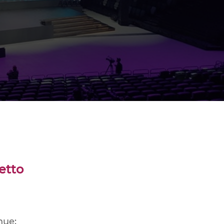
etto
nue: