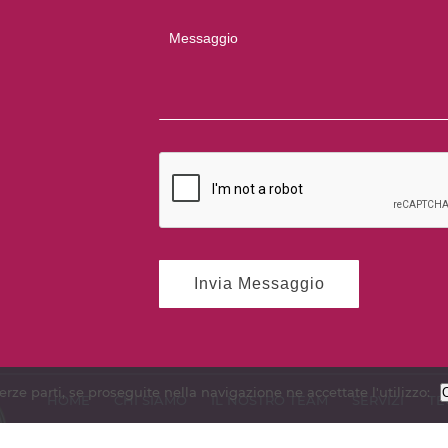
terze parti, se proseguite nella navigazione ne accettate l'utilizzo:
HOME
CHI SIAMO
IL NOSTRO TEAM
SERVIZI
TE
PORTFOLIO
CONTATTI
CODICE ETICO
PRIVACY PO