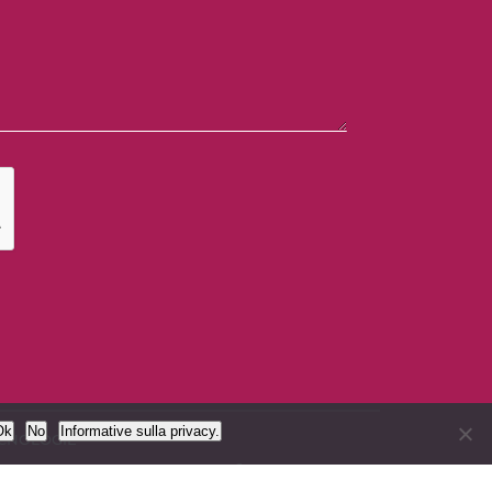
Ok
No
Informative sulla privacy.
CNOLOGIE
LICY & GDPR