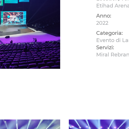
Etihad Aren
Anno:
2022
Categoria:
Evento di La
Servizi:
Miral Rebra