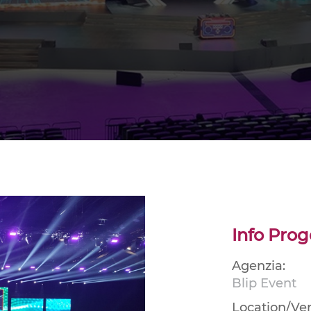
Info Prog
Agenzia:
Blip Event
Location/Ve